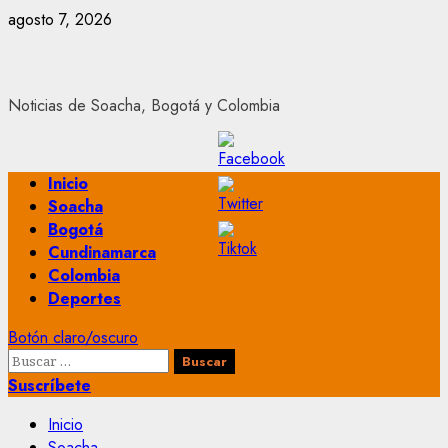
Saltar
agosto 7, 2026
al
contenido
Noticias de Soacha, Bogotá y Colombia
Menú
Inicio
principal
Soacha
Bogotá
Cundinamarca
Colombia
Deportes
Botón claro/oscuro
Buscar:
Suscríbete
Inicio
Soacha