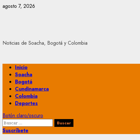
Saltar
agosto 7, 2026
al
contenido
Noticias de Soacha, Bogotá y Colombia
Menú
Inicio
principal
Soacha
Bogotá
Cundinamarca
Colombia
Deportes
Botón claro/oscuro
Buscar:
Suscríbete