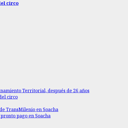
del circo
enamiento Territorial, después de 26 años
del circo
II de TransMilenio en Soacha
r pronto pago en Soacha