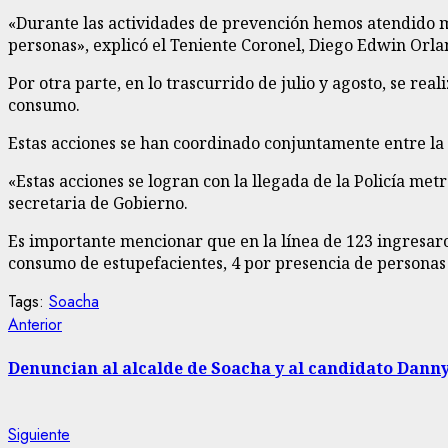
«Durante las actividades de prevención hemos atendido má
personas», explicó el Teniente Coronel, Diego Edwin Orla
Por otra parte, en lo trascurrido de julio y agosto, se re
consumo.
Estas acciones se han coordinado conjuntamente entre la P
«Estas acciones se logran con la llegada de la Policía met
secretaria de Gobierno.
Es importante mencionar que en la línea de 123 ingresaron 
consumo de estupefacientes, 4 por presencia de personas 
Tags:
Soacha
Sigue
Entrada
Anterior
anterior:
leyendo
Denuncian al alcalde de Soacha y al candidato Dann
Siguiente
Siguiente