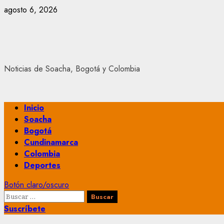
Saltar
agosto 6, 2026
al
contenido
Noticias de Soacha, Bogotá y Colombia
Menú
Inicio
principal
Soacha
Bogotá
Cundinamarca
Colombia
Deportes
Botón claro/oscuro
Buscar:
Suscríbete