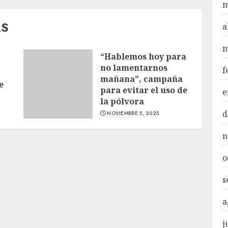
m
AS
a
m
“Hablemos hoy para
no lamentarnos
f
mañana”, campaña
e
para evitar el uso de
e
la pólvora
d
NOVIEMBRE 5, 2025
n
o
s
a
j