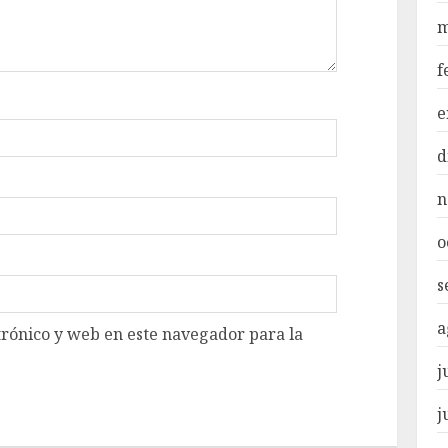
m
f
e
d
n
o
s
a
rónico y web en este navegador para la
j
j