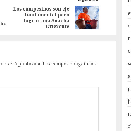
f
Los campesinos son eje
e
fundamental para
Entrada
Siguiente
lograr una Suacha
anterior:
entrada:
cho
d
Diferente
n
o
s
 no será publicada.
Los campos obligatorios
a
j
j
m
a