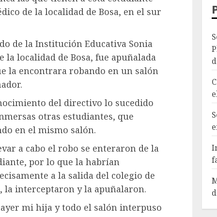
ico de la localidad de Bosa, en el sur
S
o de la Institución Educativa Sonia
P
de la localidad de Bosa, fue apuñalada
d
e la encontrara robando en un salón
C
nador.
e
ocimiento del directivo lo sucedido
S
inmersas otras estudiantes, que
e
do en el mismo salón.
I
levar a cabo el robo se enteraron de la
f
iante, por lo que la habrían
cisamente a la salida del colegio de
M
, la interceptaron y la apuñalaron.
d
ayer mi hija y todo el salón interpuso