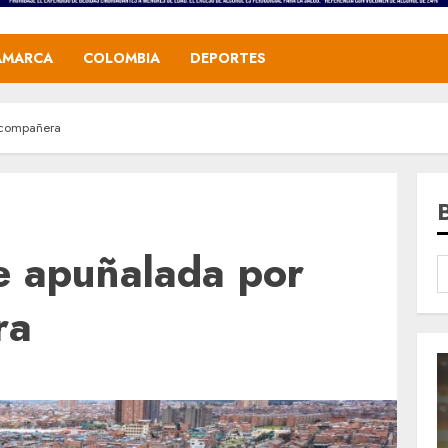
AMARCA
COLOMBIA
DEPORTES
 compañera
e apuñalada por
ra