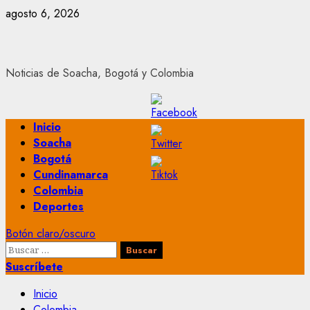
Saltar
agosto 6, 2026
al
contenido
Noticias de Soacha, Bogotá y Colombia
Menú
Inicio
principal
Soacha
Bogotá
Cundinamarca
Colombia
Deportes
Botón claro/oscuro
Buscar:
Suscríbete
Inicio
Colombia