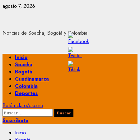
Saltar
agosto 7, 2026
al
contenido
Noticias de Soacha, Bogotá y Colombia
Menú
Inicio
principal
Soacha
Bogotá
Cundinamarca
Colombia
Deportes
Botón claro/oscuro
Buscar:
Suscríbete
Inicio
Bogotá