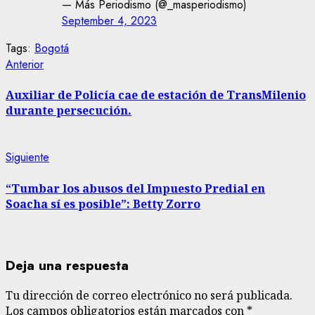
— Más Periodismo (@_masperiodismo)
September 4, 2023
Tags:
Bogotá
Sigue
Entrada
Anterior
anterior:
leyendo
Auxiliar de Policía cae de estación de TransMilenio
durante persecución.
Siguiente
Siguiente
entrada:
“Tumbar los abusos del Impuesto Predial en
Soacha sí es posible”: Betty Zorro
Deja una respuesta
Tu dirección de correo electrónico no será publicada.
Los campos obligatorios están marcados con
*