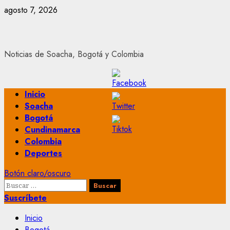
Saltar
agosto 7, 2026
al
contenido
Noticias de Soacha, Bogotá y Colombia
Menú
Inicio
principal
Soacha
Bogotá
Cundinamarca
Colombia
Deportes
Botón claro/oscuro
Buscar:
Suscríbete
Inicio
Bogotá