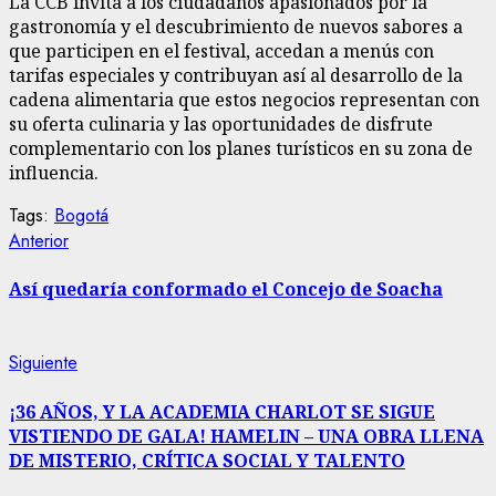
La CCB invita a los ciudadanos apasionados por la
gastronomía y el descubrimiento de nuevos sabores a
que participen en el festival, accedan a menús con
tarifas especiales y contribuyan así al desarrollo de la
cadena alimentaria que estos negocios representan con
su oferta culinaria y las oportunidades de disfrute
complementario con los planes turísticos en su zona de
influencia.
Tags:
Bogotá
Sigue
Entrada
Anterior
anterior:
leyendo
Así quedaría conformado el Concejo de Soacha
Siguiente
Siguiente
entrada:
¡36 AÑOS, Y LA ACADEMIA CHARLOT SE SIGUE
VISTIENDO DE GALA! HAMELIN – UNA OBRA LLENA
DE MISTERIO, CRÍTICA SOCIAL Y TALENTO