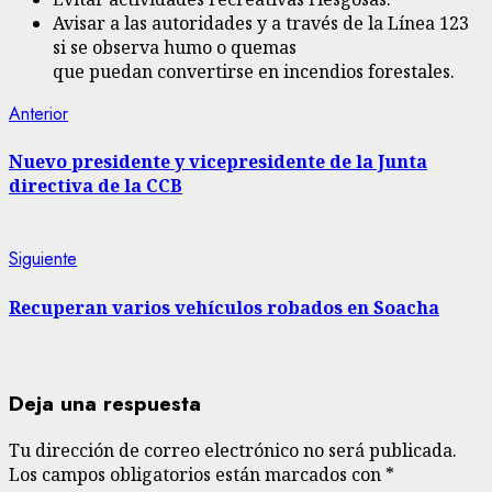
Avisar a las autoridades y a través de la Línea 123
si se observa humo o quemas
que puedan convertirse en incendios forestales.
Sigue
Entrada
Anterior
anterior:
leyendo
Nuevo presidente y vicepresidente de la Junta
directiva de la CCB
Siguiente
Siguiente
entrada:
Recuperan varios vehículos robados en Soacha
Deja una respuesta
Tu dirección de correo electrónico no será publicada.
Los campos obligatorios están marcados con
*