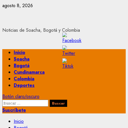
Saltar
agosto 8, 2026
al
contenido
Noticias de Soacha, Bogotá y Colombia
Menú
Inicio
principal
Soacha
Bogotá
Cundinamarca
Colombia
Deportes
Botón claro/oscuro
Buscar:
Suscríbete
Inicio
Bogotá