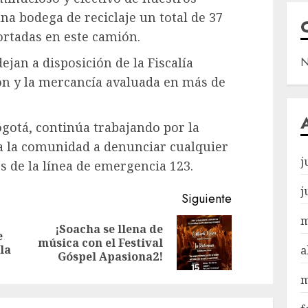
una bodega de reciclaje un total de 37
ortadas en este camión.
jan a disposición de la Fiscalía
N
ón y la mercancía avaluada en más de
ogotá, continúa trabajando por la
 a la comunidad a denunciar cualquier
j
és de la línea de emergencia 123.
j
Siguiente
m
¡Soacha se llena de
e
Entrada
Siguiente
música con el Festival
la
a
anterior:
entrada:
Góspel Apasiona2!
m