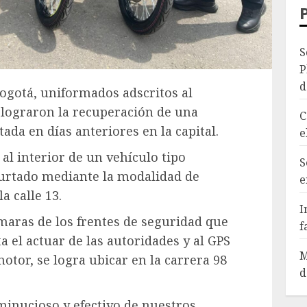
S
P
d
ogotá, uniformados adscritos al
 lograron la recuperación de una
C
da en días anteriores en la capital.
e
al interior de un vehículo tipo
S
hurtado mediante la modalidad de
e
a calle 13.
I
maras de los frentes de seguridad que
f
el actuar de las autoridades y al GPS
M
otor, se logra ubicar en la carrera 98
d
minucioso y efectivo de nuestros