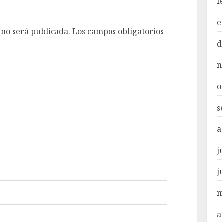
f
e
 no será publicada.
Los campos obligatorios
d
n
o
s
a
j
j
m
a