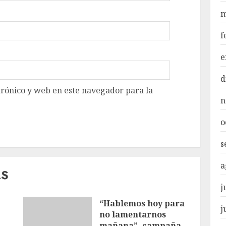
m
f
e
d
rónico y web en este navegador para la
n
o
s
a
AS
j
“Hablemos hoy para
j
no lamentarnos
mañana”, campaña