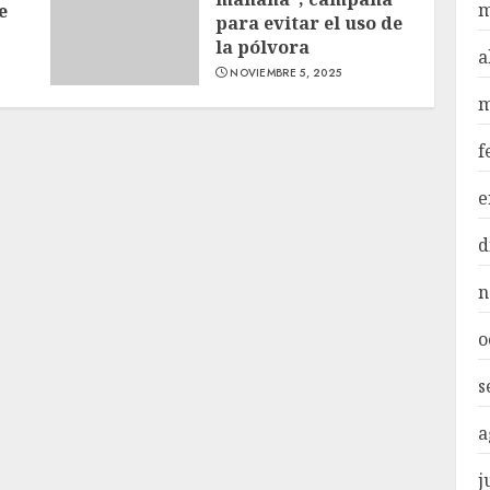
m
e
para evitar el uso de
la pólvora
a
NOVIEMBRE 5, 2025
m
f
e
d
n
o
s
a
j