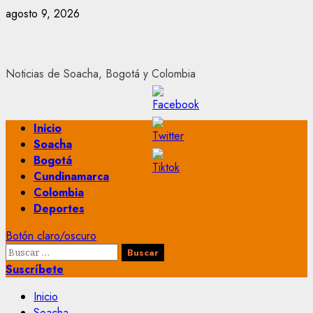
Saltar
agosto 9, 2026
al
contenido
Noticias de Soacha, Bogotá y Colombia
Menú
Inicio
principal
Soacha
Bogotá
Cundinamarca
Colombia
Deportes
Botón claro/oscuro
Buscar:
Suscríbete
Inicio
Soacha