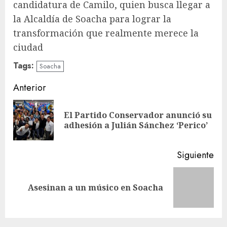
candidatura de Camilo, quien busca llegar a
la Alcaldía de Soacha para lograr la
transformación que realmente merece la
ciudad
Tags:
Soacha
Sigue
Anterior
leyendo
El Partido Conservador anunció su
En
adhesión a Julián Sánchez ‘Perico’
ant
Siguiente
Siguiente
Asesinan a un músico en Soacha
entrada: