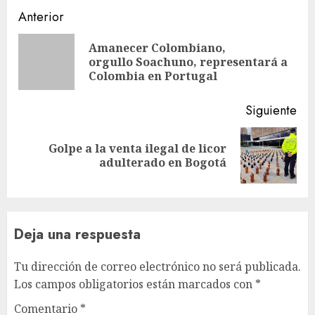
Sigue
Anterior
leyendo
Amanecer Colombiano,
En
orgullo Soachuno, representará a
ant
Colombia en Portugal
Siguiente
Golpe a la venta ilegal de licor
Siguiente
adulterado en Bogotá
entrada:
Deja una respuesta
Tu dirección de correo electrónico no será publicada.
Los campos obligatorios están marcados con
*
Comentario
*