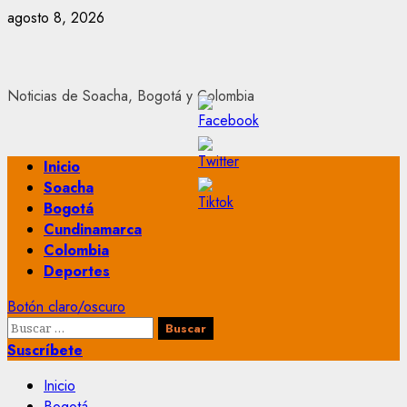
Saltar
agosto 8, 2026
al
contenido
Noticias de Soacha, Bogotá y Colombia
Menú
Inicio
principal
Soacha
Bogotá
Cundinamarca
Colombia
Deportes
Botón claro/oscuro
Buscar:
Suscríbete
Inicio
Bogotá