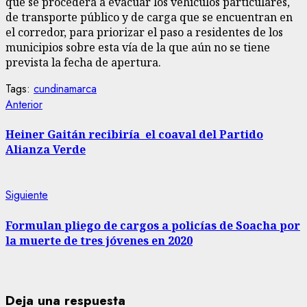
que se procederá a evacuar los vehículos particulares,
de transporte público y de carga que se encuentran en
el corredor, para priorizar el paso a residentes de los
municipios sobre esta vía de la que aún no se tiene
prevista la fecha de apertura.
Tags:
cundinamarca
Sigue
Entrada
Anterior
anterior:
leyendo
Heiner Gaitán recibiría el coaval del Partido
Alianza Verde
Siguiente
Siguiente
entrada:
Formulan pliego de cargos a policías de Soacha por
la muerte de tres jóvenes en 2020
Deja una respuesta