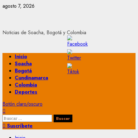
Saltar
agosto 7, 2026
al
contenido
Noticias de Soacha, Bogotá y Colombia
Menú
Inicio
principal
Soacha
Bogotá
Cundinamarca
Colombia
Deportes
Botón claro/oscuro
Buscar:
Suscríbete
Inicio