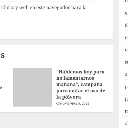
f
rónico y web en este navegador para la
e
d
n
o
AS
s
“Hablemos hoy para
a
no lamentarnos
mañana”, campaña
j
e
para evitar el uso de
la pólvora
j
NOVIEMBRE 5, 2025
m
a