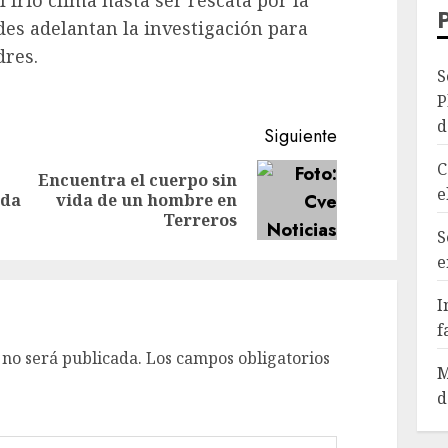
l frio clima hasta ser rescata por la
des adelantan la investigación para
dres.
S
P
d
Siguiente
C
Encuentra el cuerpo sin
Entrada
Siguiente
e
ida
vida de un hombre en
anterior:
entrada:
Terreros
S
e
I
f
 no será publicada.
Los campos obligatorios
M
d