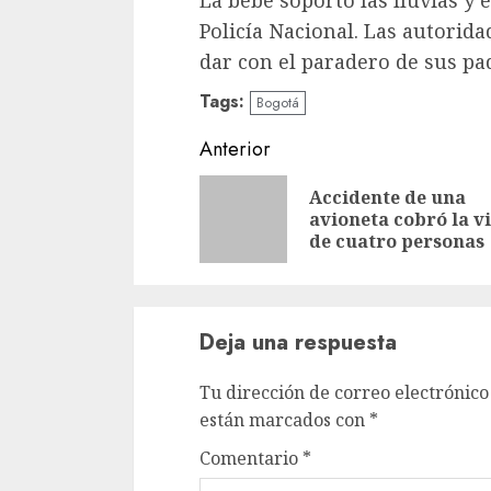
La bebé soportó las lluvias y e
Policía Nacional. Las autorida
dar con el paradero de sus pa
Tags:
Bogotá
Sigue
Anterior
leyendo
Accidente de una
avioneta cobró la v
de cuatro personas
Deja una respuesta
Tu dirección de correo electrónico
están marcados con
*
Comentario
*