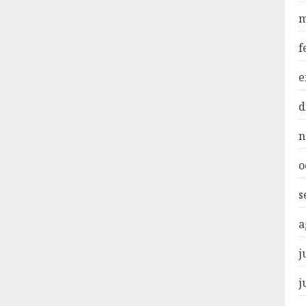
m
f
e
d
n
o
s
a
j
j