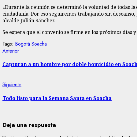
«Durante la reunión se determinó la voluntad de todas la
ciudadanía. Por eso seguiremos trabajando sin descanso, p
alcalde Julián Sánchez.
Se espera que el convenio se firme en los próximos días y 
Tags:
Bogotá
Soacha
Sigue
Entrada
Anterior
anterior:
leyendo
Capturan a un hombre por doble homicidio en Soac
Siguiente
Siguiente
entrada:
Todo listo para la Semana Santa en Soacha
Deja una respuesta