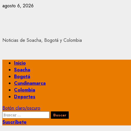
Saltar
agosto 6, 2026
al
contenido
Noticias de Soacha, Bogotá y Colombia
Menú
Inicio
principal
Soacha
Bogotá
Cundinamarca
Colombia
Deportes
Botón claro/oscuro
Buscar:
Suscríbete