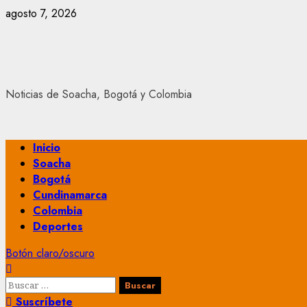
Saltar
agosto 7, 2026
al
contenido
Noticias de Soacha, Bogotá y Colombia
Menú
Inicio
principal
Soacha
Bogotá
Cundinamarca
Colombia
Deportes
Botón claro/oscuro
Buscar:
Suscríbete