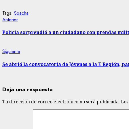
Tags:
Soacha
Sigue
Entrada
Anterior
anterior:
leyendo
Policía sorprendió a un ciudadano con prendas mili
Siguiente
Siguiente
entrada:
Se abrió la convocatoria de Jóvenes a la E Región, p
Deja una respuesta
Tu dirección de correo electrónico no será publicada.
Los