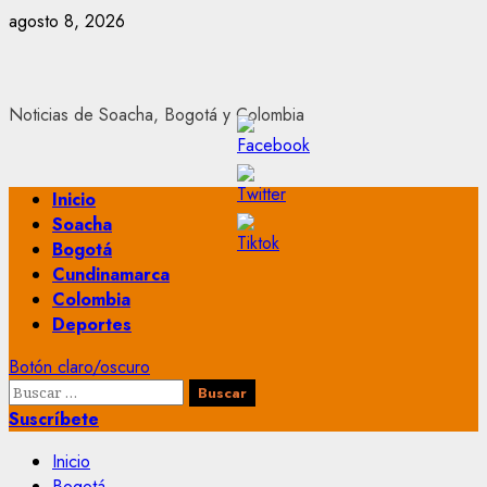
Saltar
agosto 8, 2026
al
contenido
Noticias de Soacha, Bogotá y Colombia
Menú
Inicio
principal
Soacha
Bogotá
Cundinamarca
Colombia
Deportes
Botón claro/oscuro
Buscar:
Suscríbete
Inicio
Bogotá