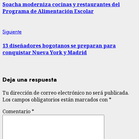
leyendo
Soacha moderniza cocinas y restaurantes del
Programa de Alimentación Escolar
Siguiente
Siguiente
entrada:
13 diseñadores bogotanos se preparan para
conquistar Nueva York y Madrid
Deja una respuesta
Tu dirección de correo electrónico no será publicada.
Los campos obligatorios están marcados con
*
Comentario
*