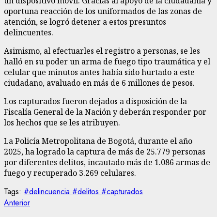
un dispositivo móvil. Gracias al apoyo de la ciudadanía y
oportuna reacción de los uniformados de las zonas de
atención, se logró detener a estos presuntos
delincuentes.
Asimismo, al efectuarles el registro a personas, se les
halló en su poder un arma de fuego tipo traumática y el
celular que minutos antes había sido hurtado a este
ciudadano, avaluado en más de 6 millones de pesos.
Los capturados fueron dejados a disposición de la
Fiscalía General de la Nación y deberán responder por
los hechos que se les atribuyen.
La Policía Metropolitana de Bogotá, durante el año
2025, ha logrado la captura de más de 25.779 personas
por diferentes delitos, incautado más de 1.086 armas de
fuego y recuperado 3.269 celulares.
Tags:
#delincuencia #delitos #capturados
Sigue
Entrada
Anterior
anterior: