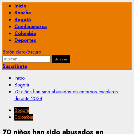
Menú
Inicio
principal
Soacha
Bogotá
Cundinamarca
Colombia
Deportes
Botón claro/oscuro
Buscar:
Suscríbete
Inicio
Bogotá
70 niños han sido abusados en entornos escolares
durante 2024
Bogotá
Colombia
70 niños han sido abusados en