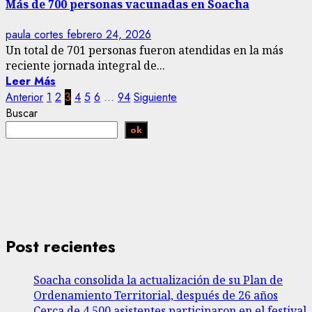
Más de 700 personas vacunadas en Soacha
paula cortes
febrero 24, 2026
Un total de 701 personas fueron atendidas en la más
reciente jornada integral de...
Leer Más
Paginación
Anterior
1
2
3
4
5
6
…
94
Siguiente
Buscar
de
ok
entradas
Post recientes
Soacha consolida la actualización de su Plan de
Ordenamiento Territorial, después de 26 años
Cerca de 4.500 asistentes participaron en el festival