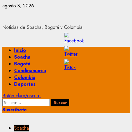
Saltar
agosto 8, 2026
al
contenido
Noticias de Soacha, Bogotá y Colombia
Menú
Inicio
principal
Soacha
Bogotá
Cundinamarca
Colombia
Deportes
Botón claro/oscuro
Buscar:
Suscríbete
Soacha